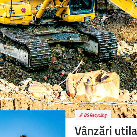
BS Recycling
Vânzări utila