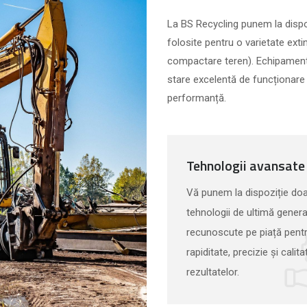
La BS Recycling punem la dispozi
folosite pentru o varietate extin
compactare teren). Echipamentel
stare excelentă de funcționare ș
performanță.
Tehnologii avansate
Vă punem la dispoziție do
tehnologii de ultimă genera
recunoscute pe piață pent
rapiditate, precizie și calit
rezultatelor.