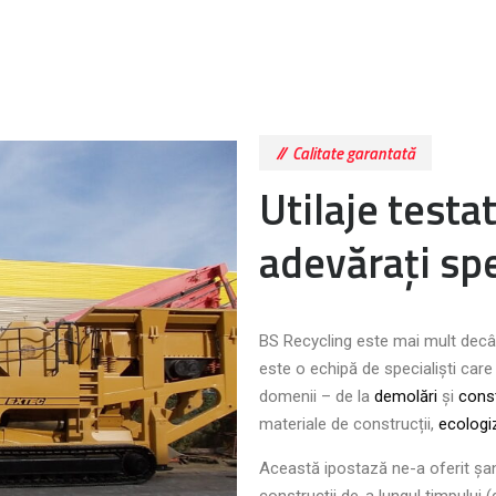
Calitate garantată
Utilaje test
adevărați spe
BS Recycling este mai mult decât 
este o echipă de specialiști care
domenii – de la
demolări
și
const
materiale de construcții,
ecologi
Această ipostază ne-a oferit ș