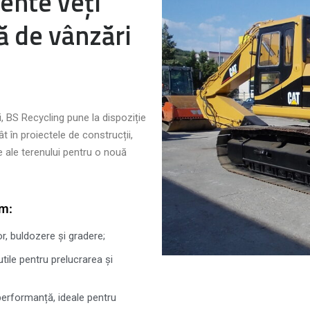
ente veți
ă de vânzări
i, BS Recycling pune la dispoziție
t în proiectele de construcții,
e ale terenului pentru o nouă
im:
r, buldozere și gradere;
tile pentru prelucrarea și
performanță, ideale pentru