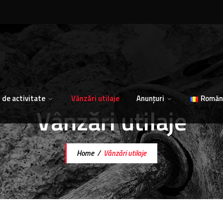
 de activitate
Vânzări utilaje
Anunțuri
Român
Vânzări utilaje
Home
/
Vânzări utilaje