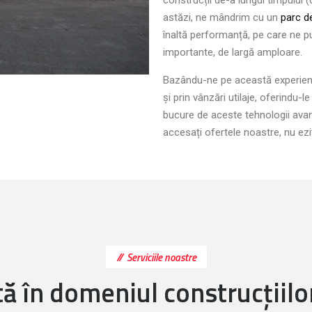
construcții de-a lungul timpului 
astăzi, ne mândrim cu un
parc de
înaltă performanță, pe care ne p
importante, de largă amploare.
Bazându-ne pe această experiență
și prin vânzări utilaje, oferindu-l
bucure de aceste tehnologii avans
accesați ofertele noastre, nu ezi
Serviciile noastre
ă în domeniul construcțiilor