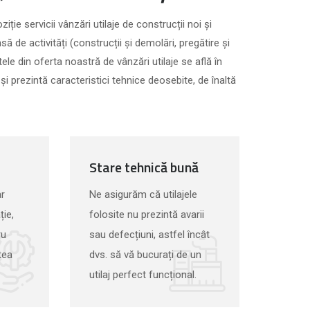
ție servicii vânzări utilaje de construcții noi și
să de activități (construcții și demolări, pregătire și
e din oferta noastră de vânzări utilaje se află în
i prezintă caracteristici tehnice deosebite, de înaltă
Stare tehnică bună
ar
Ne asigurăm că utilajele
ție,
folosite nu prezintă avarii
ru
sau defecțiuni, astfel încât
atea
dvs. să vă bucurați de un
utilaj perfect funcțional.