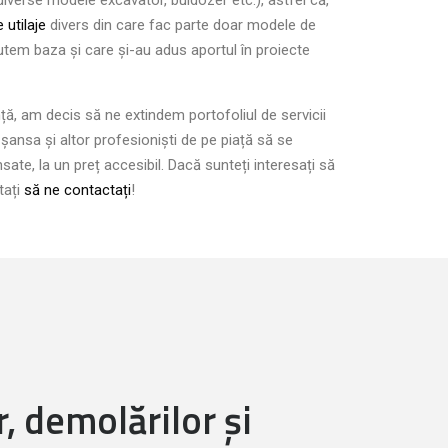
(diverse modele excavator, buldozer etc.), astfel că,
 utilaje
divers din care fac parte doar modele de
utem baza și care și-au adus aportul în proiecte
, am decis să ne extindem portofoliul de servicii
e șansa și altor profesioniști de pe piață să se
ate, la un preț accesibil. Dacă sunteți interesați să
tați
să ne contactați
!
, demolărilor și