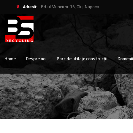
Adresă:
Bd-ul Muncii nr. 16, Cluj-Napoca
Home
Despre noi
Parc de utilaje construcții
Domenii