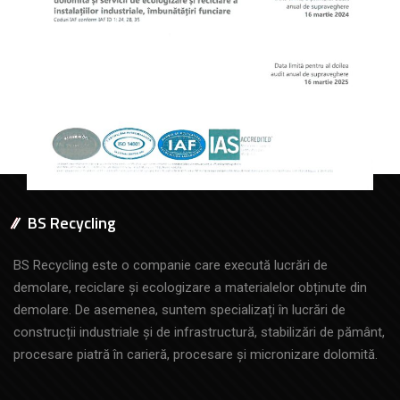
BS Recycling
BS Recycling este o companie care execută lucrări de
demolare, reciclare și ecologizare a materialelor obținute din
demolare. De asemenea, suntem specializați în lucrări de
construcții industriale și de infrastructură, stabilizări de pământ,
procesare piatră în carieră, procesare și micronizare dolomită.