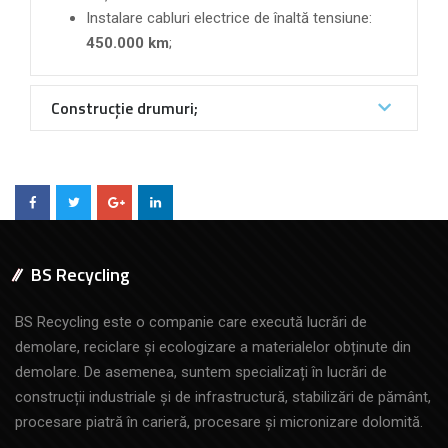
Instalare cabluri electrice de înaltă tensiune:
450.000 km
;
Construcție drumuri;
BS Recycling
BS Recycling este o companie care execută lucrări de
demolare, reciclare și ecologizare a materialelor obținute din
demolare. De asemenea, suntem specializați în lucrări de
construcții industriale și de infrastructură, stabilizări de pământ,
procesare piatră în carieră, procesare și micronizare dolomită.