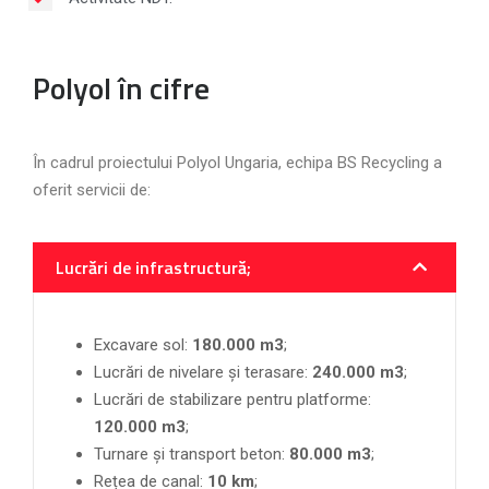
Polyol în cifre
În cadrul proiectului Polyol Ungaria, echipa BS Recycling a
oferit servicii de:
Lucrări de infrastructură;
Excavare sol:
180.000
m
3
;
Lucrări de nivelare și terasare:
240.000
m
3
;
Lucrări de stabilizare pentru platforme:
120.000
m
3
;
Turnare și transport beton:
80.000
m
3
;
Rețea de canal:
10 km
;