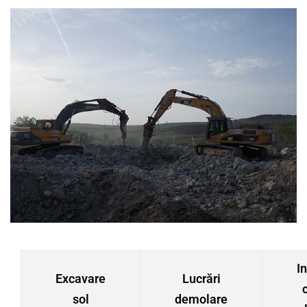
I
Excavare
Lucrări
sol
demolare